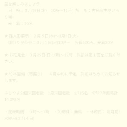
話を楽しみましょう
日 時：３月19日(木) 10時～11時 場 所：古民家主屋いろ
り端
先 着：10名
★ 雛人形展示：２月５日(木)～3月3日(火)
雛祭り呈茶会：３月１日(日)10時～ 会費500円、先着30名
★ お花見会：３月29日(日)10時～12時 詳細は第１面をご覧くだ
さい。
★ 竹林整備（筍掘り） ４月中旬に予定 詳細は改めてお知らせ
します。
ふじやま公園来園者数 1月来園者数 1,715名 令和7年度累計
14,098名
・開館時間： ９時～17時 ・入館料： 無料 ・休館日： 毎月第1
水曜日(３月４日)