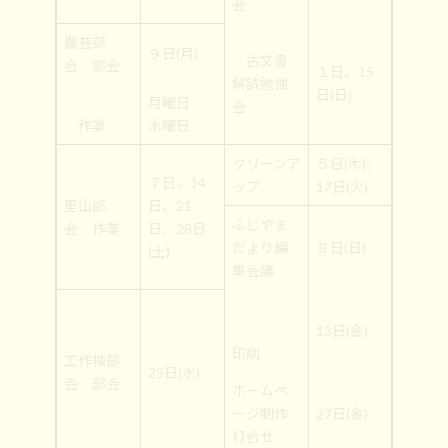
会
農芸部
９日(月)
古文書
会 部会
１日、15
解読勉強
日(日)
月曜日
会
作業
木曜日
クリーンア
５日(木)、
７日、14
ップ
17日(火)
里山部
日、21
ふじやま
会 作業
日、28日
だより編
８日(日)
(土)
集会議
13日(金)
印刷
工作棟部
25日(水)
会 部会
ホームペ
ージ制作
27日(金)
打合せ