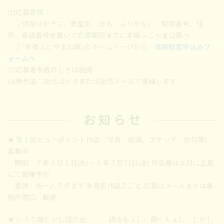
(1)応募要領：
①往復はがきに、教室名、氏名（ふりがな）、郵便番号、住
所、電話番号を書いて応募期限までに本郷ふじやま公園へ
②｢本郷ふじやま公園｣のホームページから
体験教室申込みフ
ォームへ
(2)応募者多数のときは抽選
(3)持参品：返信はがきまたは返信メールで連絡します
お 知 ら せ
★ 第１回ビューポイント作品（写真、絵画、スケッチ、俳句等）
募集中
期間：７年８月１日(金)～８年７月31日(金) 作品展は８月に主屋
にて開催予定
要領：各一人５点まで 未発表作品のこと 応募はメールまたは事
務所窓口、郵便
★ いろり端
むかし話の会 語るもよし、聞くもよし、むかし