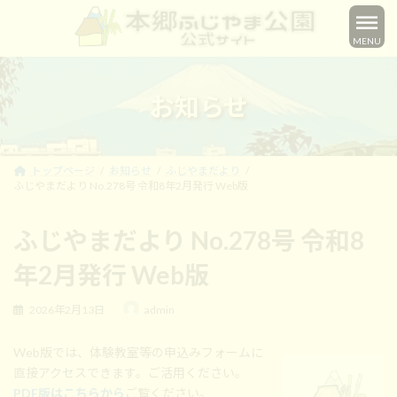
コ
ナ
ン
ビ
MENU
テ
ゲ
ン
ー
ツ
シ
へ
ョ
お知らせ
ス
ン
キ
に
ッ
移
プ
動
トップページ
お知らせ
ふじやまだより
ふじやまだより No.278号 令和8年2月発行 Web版
ふじやまだより No.278号 令和8
年2月発行 Web版
最
2026年2月13日
admin
終
更
Web版では、体験教室等の申込みフォームに
新
日
直接アクセスできます。ご活用ください。
時
PDF版はこちらから
ご覧ください。