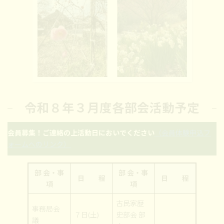
令和８年３月度各部会活動予定
会員募集！ご連絡の上活動日においでください
（会員体験申込フ
ォームへのリンク）
部 会・事
部 会・事
日 程
日 程
項
項
古民家歴
事務局会
７日(土)
史部会 部
議