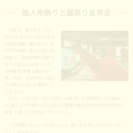
雛人形飾りと雛祭り呈茶会
今年は、雛人形を２月５
日(木)から３月３日(火)まで
古民家座敷に飾ります。江
戸時代後期、嘉永年間の御
殿雛や、昭和後期の段飾り
など10組以上を飾ります。
お内裏様(男雛 女雛)の位
置、お顔、お道具など見比
べて時代の流れを鑑賞して
ください。
なお、２月23日（月）13時～14時 雛人形愛好家の方を講師
に“雛かざりの成り立ちと色々な種類の雛人形のそれぞれの時代と
特長”と題してお話会が行われます。
この時期のもう一つの楽しみは、雛人形を見ながらのゆったり
とした呈茶会です。