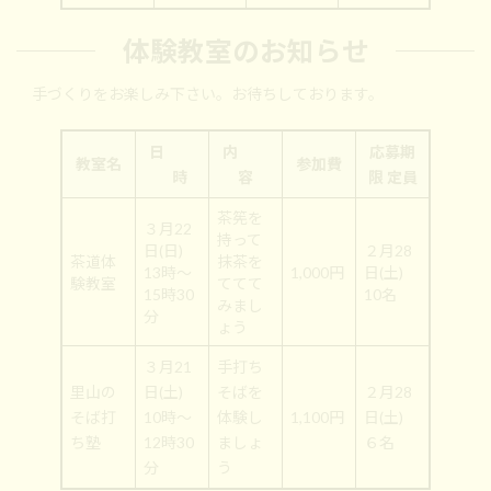
体験教室のお知らせ
手づくりをお楽しみ下さい。お待ちしております。
日
内
応募期
教室名
参加費
時
容
限 定員
茶筅を
３月22
持って
日(日)
２月28
茶道体
抹茶を
13時～
1,000円
日(土)
験教室
ててて
15時30
10名
みまし
分
ょう
３月21
手打ち
里山の
日(土)
そばを
２月28
そば打
10時～
体験し
1,100円
日(土)
ち塾
12時30
ましょ
６名
分
う