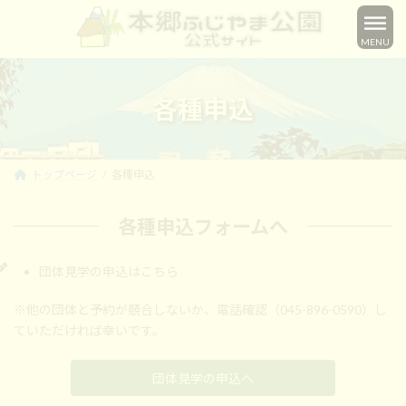
コ
ナ
ン
ビ
MENU
テ
ゲ
ン
ー
ツ
シ
へ
ョ
各種申込
ス
ン
キ
に
ッ
移
プ
動
トップページ
各種申込
各種申込フォームへ
団体見学の申込はこちら
※他の団体と予約が競合しないか、電話確認（045-896-0590）し
ていただければ幸いです。
団体見学の申込へ