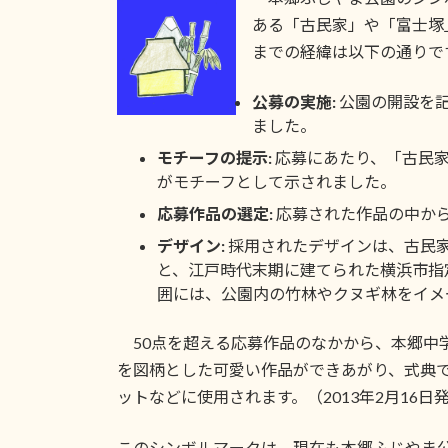
ある「古民家」や「富士塚
までの経緯は以下の通りで
公募の実施:
公園の開設を記
ました。
モチーフの提示:
応募にあたり、「古民
がモチーフとして示されました。
応募作品の選定:
応募された作品の中か
デザイン:
採用されたデザインは、古民
と、江戸時代末期に建てられた横浜市指
囲には、公園内の竹林やクヌギ林をイメ
50点を超える応募作品のなかから、本郷中
を図柄とした可愛い作品ができあがり、式典
ットなどに使用されます。（2013年2月16日
このシンボルマークは、現在も本郷ふじやま