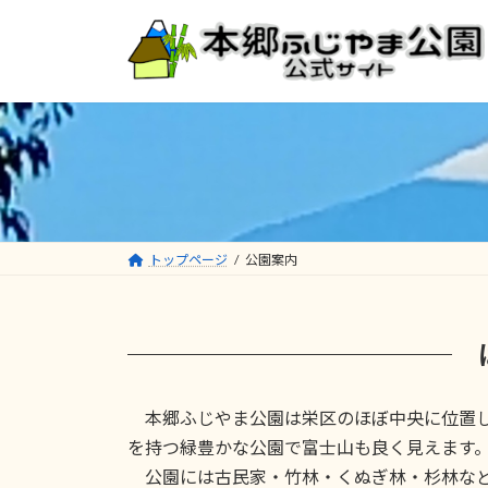
コ
ナ
ン
ビ
テ
ゲ
ン
ー
ツ
シ
へ
ョ
ス
ン
キ
に
ッ
移
プ
動
トップページ
公園案内
本郷ふじやま公園は栄区のほぼ中央に位置し
を持つ緑豊かな公園で富士山も良く見えます
公園には古民家・竹林・くぬぎ林・杉林など