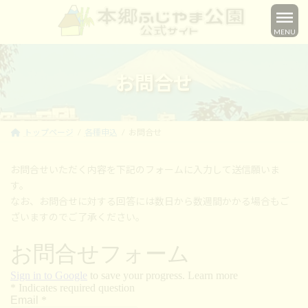
コ
ナ
ン
ビ
MENU
テ
ゲ
ン
ー
ツ
シ
へ
ョ
お問合せ
ス
ン
キ
に
ッ
移
プ
動
トップページ
各種申込
お問合せ
お問合せいただく内容を下記のフォームに入力して送信願いま
す。
なお、お問合せに対する回答には数日から数週間かかる場合もご
ざいますのでご了承ください。