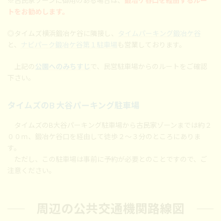
※古民家ゾーンに御用のある場合は、
鍛冶ケ谷口を経由するルー
トをお勧めします。
◎タイムズ横浜鍛冶ケ谷に隣接し、
タイムパーキング鍛冶ケ谷
と、
ナビパーク鍛冶ケ谷第１駐車場
も営業しております。
上記の
公園へのみちすじ
で、民営駐車場からのルートをご確認
下さい。
タイムズのB 大谷パーキング駐車場
タイムズのB大谷パーキング駐車場から古民家ゾーンまでは約２
００ｍ、鍛冶ケ谷口を経由して徒歩２～３分のところにありま
す。
ただし、この駐車場は事前に予約が必要とのことですので、ご
注意ください。
周辺の公共交通機関路線図