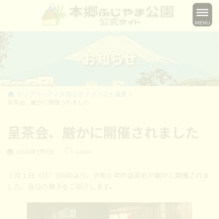
コ
ナ
ン
ビ
MENU
テ
ゲ
ン
ー
ツ
シ
へ
ョ
お知らせ
ス
ン
キ
に
ッ
移
プ
動
トップページ
お知らせ
イベント風景
呈茶会、厳かに開催されました
呈茶会、厳かに開催されました
最
2026年3月2日
admin
終
更
３月１日（日）10:00より、令和８年の呈茶会が厳かに開催されま
新
日
した。当日の様子をご紹介します。
時
: