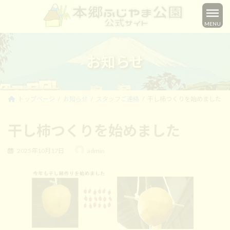
コ
ナ
ン
ビ
MENU
テ
ゲ
ン
ー
ツ
シ
へ
ョ
お知らせ
ス
ン
キ
に
ッ
移
プ
動
トップページ
お知らせ
スタッフご連絡
干し柿つくりを始めました
干し柿つくりを始めました
最
2025年10月17日
admin
終
更
新
日
時
: