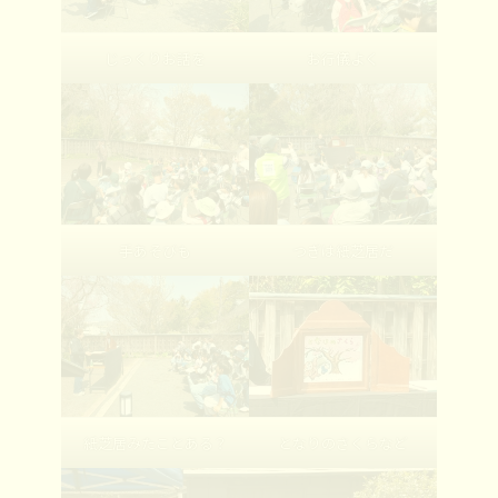
じっくりお話を
お行儀よく
手あそびも
つぎは紙芝居だ
紙芝居みたことある？
となりのさくらなど