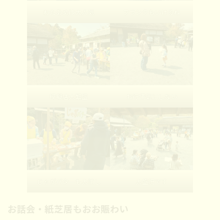
わたあめは大人気
フランクもいけるね
模擬店大繁盛
お行儀気にしない
じゃがバターも大忙し
大盛況です
お話会・紙芝居もおお賑わい