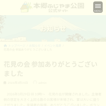
コ
ナ
ン
ビ
MENU
テ
ゲ
ン
ー
ツ
シ
へ
ョ
お知らせ
ス
ン
キ
に
ッ
移
プ
動
トップページ
お知らせ
イベント風景
花見の会 参加ありがとうございました
花見の会 参加ありがとうござい
ました
最
2026年3月31日
admin
終
更
2026年3月29日 ㈰ 10時～ 花見の会が開催されました。主催者
新
日
側の想定を大きく上回る数のお客様が来場され、宴は大いに盛り
時
上がりました。来場者の皆様、ありがとうございました。ボラン