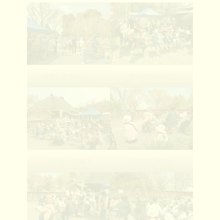
むかし話やるよ～
良い席とったね
ぞくぞくと参集
何が聞けるかな