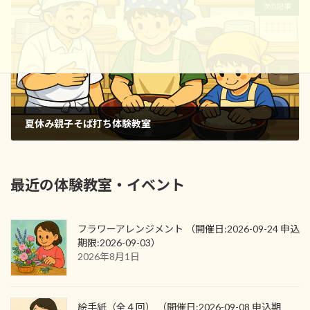
次の記事
夏休み親子そば打ち体験教室
2026年7月1日
最近の体験教室・イベント
フラワーアレンジメント （開催日:2026-09-24 申込
期限:2026-09-03）
2026年8月1日
絵手紙（全４回） （開催日:2026-09-08 申込期