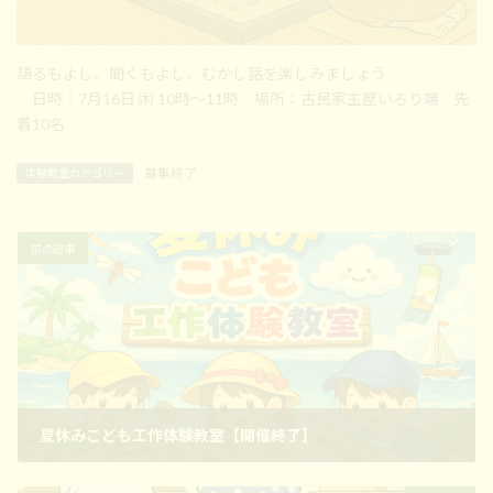
語るもよし、聞くもよし、むかし話を楽しみましょう
日時：7月16日 ㈭ 10時～11時 場所：古民家主屋いろり端 先
着10名
募集終了
体験教室カテゴリー
前の記事
夏休みこども工作体験教室【開催終了】
2026年6月12日