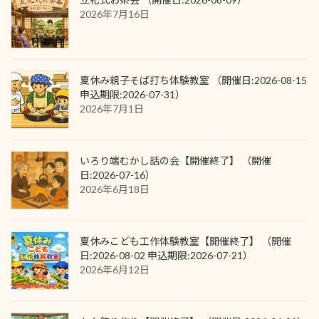
2026年7月16日
夏休み親子そば打ち体験教室 （開催日:2026-08-15
申込期限:2026-07-31）
2026年7月1日
いろり端むかし話の会【開催終了】 （開催
日:2026-07-16）
2026年6月18日
夏休みこども工作体験教室【開催終了】 （開催
日:2026-08-02 申込期限:2026-07-21）
2026年6月12日