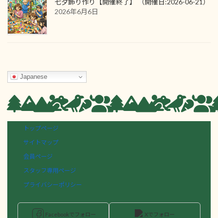
七夕飾り作り【開催終了】 （開催日:2026-06-21）
2026年6月6日
Japanese
トップページ
サイトマップ
会員ページ
スタッフ専用ページ
プライバシーポリシー
Facebookでフォロー
Xでフォロー