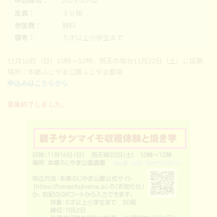
申込締切：
2025-10-02
時
:
定員：
３０組
参加費：
無料
備考：
５才以上小学生まで
11月10日（日）10時～12時、雨天の場合11月22日（土）に延期
場所：本郷ふじやま公園ふじやま農場
申込みはこちらから
募集終了しました。