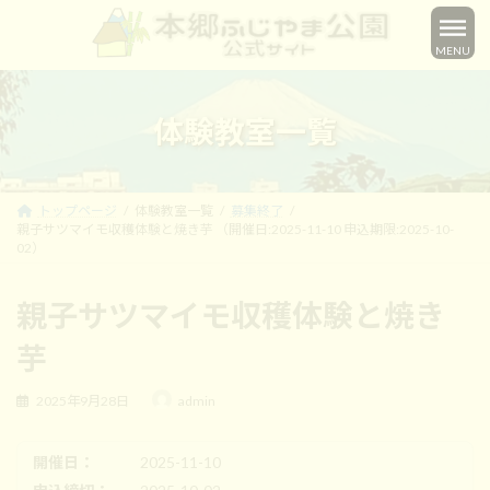
コ
ナ
ン
ビ
MENU
テ
ゲ
ン
ー
ツ
シ
へ
ョ
体験教室一覧
ス
ン
キ
に
ッ
移
プ
動
トップページ
体験教室一覧
募集終了
親子サツマイモ収穫体験と焼き芋 （開催日:2025-11-10 申込期限:2025-10-
02）
親子サツマイモ収穫体験と焼き
芋
最
2025年9月28日
admin
終
更
新
開催日：
2025-11-10
日