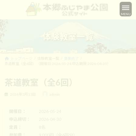
コ
ナ
ン
ビ
MENU
テ
ゲ
ン
ー
ツ
シ
へ
ョ
体験教室一覧
ス
ン
キ
に
ッ
移
プ
動
トップページ
体験教室一覧
募集終了
茶道教室（全6回） （開催日:2026-05-24 申込期限:2026-04-30）
茶道教室（全6回）
最
2026年3月13日
admin
終
更
新
開催日：
2026-05-24
日
申込締切：
2026-04-30
時
:
定員：
8名
参加費：
9,000円（全6回分）